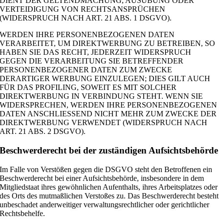
DIENT DER GELTENDMACHUNG, AUSÜBUNG ODER
VERTEIDIGUNG VON RECHTSANSPRÜCHEN
(WIDERSPRUCH NACH ART. 21 ABS. 1 DSGVO).
WERDEN IHRE PERSONENBEZOGENEN DATEN
VERARBEITET, UM DIREKTWERBUNG ZU BETREIBEN, SO
HABEN SIE DAS RECHT, JEDERZEIT WIDERSPRUCH
GEGEN DIE VERARBEITUNG SIE BETREFFENDER
PERSONENBEZOGENER DATEN ZUM ZWECKE
DERARTIGER WERBUNG EINZULEGEN; DIES GILT AUCH
FÜR DAS PROFILING, SOWEIT ES MIT SOLCHER
DIREKTWERBUNG IN VERBINDUNG STEHT. WENN SIE
WIDERSPRECHEN, WERDEN IHRE PERSONENBEZOGENEN
DATEN ANSCHLIESSEND NICHT MEHR ZUM ZWECKE DER
DIREKTWERBUNG VERWENDET (WIDERSPRUCH NACH
ART. 21 ABS. 2 DSGVO).
Beschwerde­recht bei der zuständigen Aufsichts­behörde
Im Falle von Verstößen gegen die DSGVO steht den Betroffenen ein
Beschwerderecht bei einer Aufsichtsbehörde, insbesondere in dem
Mitgliedstaat ihres gewöhnlichen Aufenthalts, ihres Arbeitsplatzes oder
des Orts des mutmaßlichen Verstoßes zu. Das Beschwerderecht besteht
unbeschadet anderweitiger verwaltungsrechtlicher oder gerichtlicher
Rechtsbehelfe.