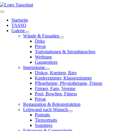
Zum
Inhalt
Toggle
springen
Navigation
Startseite
TASSO
Galerie
Wände & Fassaden
Deko
Privat
Trafostationen & Stromhäuschen
Werbung
Garagentore
Innenräume
Diskos, Kneipen, Bars
Kinderzimmer, Klassenzimmer
Pflegeheime, Physiotherapie, Friseur
Firmen, Fans, Vereine
Pool, Bowling, Fitness
Privat
Restauration & Rekonstruktion
Leinwand nach Wunsch
Portraits
Tierportraits
Sonstiges
Fahrzeuge & Gegenstände