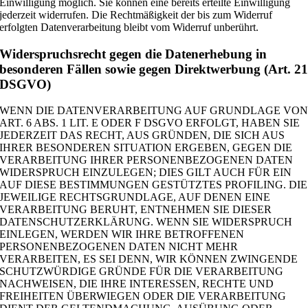
Einwilligung möglich. Sie können eine bereits erteilte Einwilligung
jederzeit widerrufen. Die Rechtmäßigkeit der bis zum Widerruf
erfolgten Datenverarbeitung bleibt vom Widerruf unberührt.
Widerspruchsrecht gegen die Datenerhebung in
besonderen Fällen sowie gegen Direktwerbung (Art. 2
DSGVO)
WENN DIE DATENVERARBEITUNG AUF GRUNDLAGE VO
ART. 6 ABS. 1 LIT. E ODER F DSGVO ERFOLGT, HABEN SIE
JEDERZEIT DAS RECHT, AUS GRÜNDEN, DIE SICH AUS
IHRER BESONDEREN SITUATION ERGEBEN, GEGEN DIE
VERARBEITUNG IHRER PERSONENBEZOGENEN DATEN
WIDERSPRUCH EINZULEGEN; DIES GILT AUCH FÜR EIN
AUF DIESE BESTIMMUNGEN GESTÜTZTES PROFILING. DIE
JEWEILIGE RECHTSGRUNDLAGE, AUF DENEN EINE
VERARBEITUNG BERUHT, ENTNEHMEN SIE DIESER
DATENSCHUTZERKLÄRUNG. WENN SIE WIDERSPRUCH
EINLEGEN, WERDEN WIR IHRE BETROFFENEN
PERSONENBEZOGENEN DATEN NICHT MEHR
VERARBEITEN, ES SEI DENN, WIR KÖNNEN ZWINGENDE
SCHUTZWÜRDIGE GRÜNDE FÜR DIE VERARBEITUNG
NACHWEISEN, DIE IHRE INTERESSEN, RECHTE UND
FREIHEITEN ÜBERWIEGEN ODER DIE VERARBEITUNG